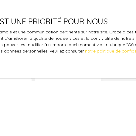
une visite !
Vous ne trouvez pas
le bien de vos rêves ?
 EST UNE PRIORITÉ POUR NOUS
optimale et une communication pertinente sur notre site. Grace à c
 aucun bien correspondant à votre recherche en vous inscrivan
 d'améliorer la qualité de nos services et la convivialité de notre s
 pouvez les modifier à n'importe quel moment via la rubrique ″Gérer
os données personnelles, veuillez consulter
notre politique de confide
Nom
Email
Type de bien
Localisation
€)
Surface min (m²)
le traitement de mes données personnelles conformément au R
pas faire l'objet de prospection commerciale par voie téléphon
s inscrire gratuitement sur la liste d'opposition au démarchage
'article L223-1 du code de la consommation, sur le site Internet
.gouv.fr ou par courrier adressé à :