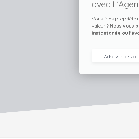
paisibles. Cet appartement est idéal pour les
avec L'Agen
professionnels ou les couples, grâce à son bon
standing et ses prestations de qualité. Le balcon
Vous êtes propriétair
vous permettra de profiter des beaux jours,
valeur ?
Nous vous p
tandis que le stationnement intérieur sécurisé
instantanée ou l'év
vous garantira une tranquillité d'esprit. Les parties
communes, en excellent état, reflètent le soin
apporté à cette résidence. Le chauffage
Adresse de votr
individuel vous permettra de maîtriser votre
consommation énergétique. À proximité, vous
trouverez plusieurs commodités : des
commerces de proximité, des restaurants, des
écoles (crèche, maternelle, élémentaire, collège),
un parc et jardin, ainsi que des médecins
généralistes. Ce deux pièces est bien desservi
par Les transports en commun à proximité. Le
Rer A se trouve à 15 minutes à pied. Ne manquez
pas cette opportunité de vivre dans un
appartement alliant confort, modernité et
emplacement privilégié. Contactez-nous pour