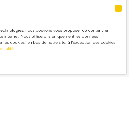
commerces d'alimentation générale, un
restaurant, et un médecin généraliste. De plus,
l'appartement est éligible à l'internet haut débit.
Ne manquez pas cette opportunité de vivre dans
es technologies, nous pouvons vous proposer du contenu en
t à notre alerte
un appartement moderne et bien situé.
ite internet. Nous utiliserons uniquement les données
Contactez-nous dès maintenant pour une visite !
 les cookies″ en bas de notre site, à l'exception des cookies
ntialité
.
GPD. Si vous ne
ique, vous
 téléphonique,