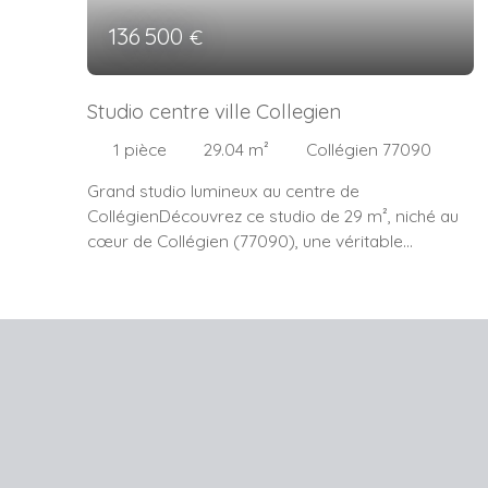
136 500
€
Studio centre ville Collegien
1
pièce
29.04
m²
Collégien 77090
Grand studio lumineux au centre de
CollégienDécouvrez ce studio de 29 m², niché au
cœur de Collégien (77090), une véritable
invitation à laisser libre cours à votre créativité.
Construit en 1998, cet appartement non meublé
au premier étage d'un immeuble de trois niveaux,
vous offre une belle surface au sol avec une
piéce à vivre de plus de 20 m² entierement
rénové. Les grandes fenêtres en double vitrages
bois et la hauteur sous plafond de 2,50 m
confèrent à ce bien une luminosité naturelle
remarquable. La cuisine américaine aménagée