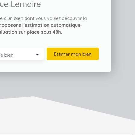
complètent parfaitement cet intérieur.
ce Lemaire
L'appartement bénéficie d'une isolation en
double vitrage, garantissant une excellente
e d'un bien dont vous voulez découvrir la
isolation thermique et phonique. Les ouvertures
roposons l'estimation automatique
en PVC et les portes à double vitrage ajoutent
aluation sur place sous 48h.
une touche de modernité et de sécurité. La
hauteur sous plafond de 2,50 m apporte une
sensation d'espace et de luminosité. Profitez
Estimer mon bien
e bien
d'une terrasse privative pour des moments de
détente en plein air, et d'un stationnement
intérieur sécurisé pour votre véhicule. L'état
intérieur et les parties communes sont en
excellent état, reflétant l'entretien rigoureux de la
résidence. Le chauffage individuel assure une
gestion optimale de votre confort thermique. La
vue sur la rue et l'exposition sud offrent une
lumière naturelle abondante tout au long de la
journée. À proximité, vous trouverez plusieurs
commodités pratiques : un arrêt de bus à 5
minutes à pied, une école élémentaire, des