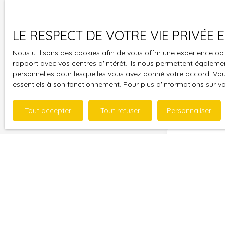
LE RESPECT DE VOTRE VIE PRIVÉE
Nous utilisons des cookies afin de vous offrir une expérience 
Ne manquez plus
rapport avec vos centres d'intérêt. Ils nous permettent également
mail !
personnelles pour lesquelles vous avez donné votre accord. Vous
essentiels à son fonctionnement. Pour plus d'informations sur v
Prénom
Type d'offre
Tout accepter
Tout refuser
Personnaliser
Vente
Budget max (
J'accepte 
souhaitez 
pouvez vou
prévu par l
www.bloctel