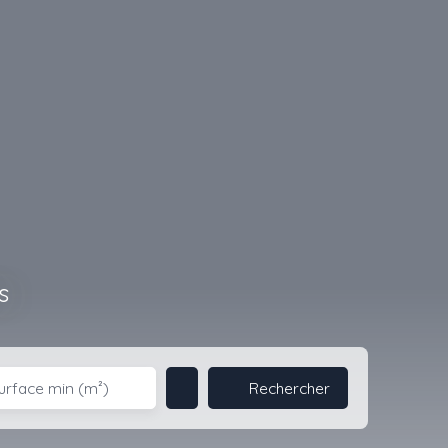
s
Rechercher
urface min (m²)