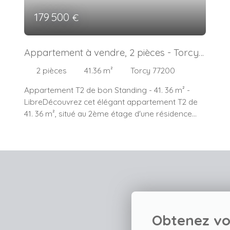
179 500
€
Appartement à vendre, 2 pièces - Torcy
77200
2
pièces
41.36
m²
Torcy 77200
Appartement T2 de bon Standing - 41. 36 m² -
LibreDécouvrez cet élégant appartement T2 de
41. 36 m², situé au 2ème étage d'une résidence
bien suivie de 3 étages avec ascenseur. Construit
en 2003, cet appartement allie modernité et
confort, avec une bonne isolation et des
ouvertures en PVC à double vitrage. Imaginez-
vous dans ce séjour spacieux de 18 m², baigné de
lumière grâce à son exposition ouest. La cuisine
indépendante et aménagée est un véritable atout
pour les amateurs de gastronomie. La chambre,
Obtenez vo
confortable et calme, vous offrira des nuits