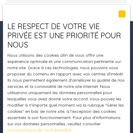
LE RESPECT DE VOTRE VIE
PRIVÉE EST UNE PRIORITÉ POUR
Je recherche un bien
NOUS
Vente appartement Collégien (77090)
Nous utilisons des cookies afin de vous offrir une
expérience optimale et une communication pertinente sur
Location appartement Torcy (77200)
notre site. Grace à ces technologies, nous pouvons vous
Vente appartement Noisiel (77186)
proposer du contenu en rapport avec vos centres d'intérêt.
Ils nous permettent également d'améliorer la qualité de nos
Vente appartement Torcy (77200)
services et la convivialité de notre site internet. Nous
utiliserons uniquement les données personnelles pour
Location immobilier pro Torcy (77200)
lesquelles vous avez donné votre accord. Vous pouvez les
modifier à n'importe quel moment via la rubrique ″Gérer les
cookies″ en bas de notre site, à l'exception des cookies
essentiels à son fonctionnement. Pour plus d'informations
Je suis propriétaire
sur vos données personnelles, veuillez consulter
notre politique de confidentialité
.
Estimez votre bien