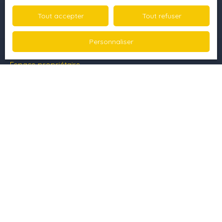
Vendre avec nous
Tout accepter
Tout refuser
Gestion locative
Personnaliser
Notre équipe
Espace propriétaire
Nous contacter
Informations
Nos honoraires
Mentions légales
Politique de confidentialité
Plan du site
Nos honoraires