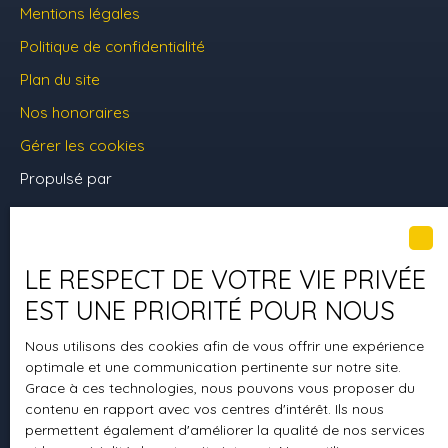
Mentions légales
Politique de confidentialité
Plan du site
Nos honoraires
Gérer les cookies
Propulsé par
LE RESPECT DE VOTRE VIE PRIVÉE
+33 1 60 17 67 30
EST UNE PRIORITÉ POUR NOUS
Nous utilisons des cookies afin de vous offrir une expérience
optimale et une communication pertinente sur notre site.
38 Rue Vignette
Grace à ces technologies, nous pouvons vous proposer du
77200 Torcy
contenu en rapport avec vos centres d'intérêt. Ils nous
permettent également d'améliorer la qualité de nos services